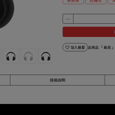
尊爵黑
迷霧灰
加入最愛
此商品 「 最高
規格說明