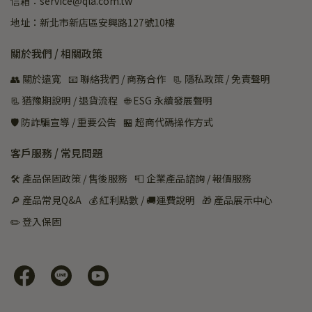
信箱：service@qla.com.tw
地址：新北市新店區安興路127號10樓
關於我們 / 相關政策
👥 關於遠寬
📧 聯絡我們 / 商務合作
📃 隱私政策 / 免責聲明
📃 猶豫期說明 / 退貨流程
🌐 ESG 永續發展聲明
🛡️ 防詐騙宣導 / 重要公告
🏪 超商代碼操作方式
客戶服務 / 常見問題
🛠 產品保固政策 / 售後服務
📮 企業產品諮詢 / 報價服務
🔎 產品常見Q&A
💰 紅利點數 / 🚚運費說明
🎁 產品展示中心
✏️ 登入保固