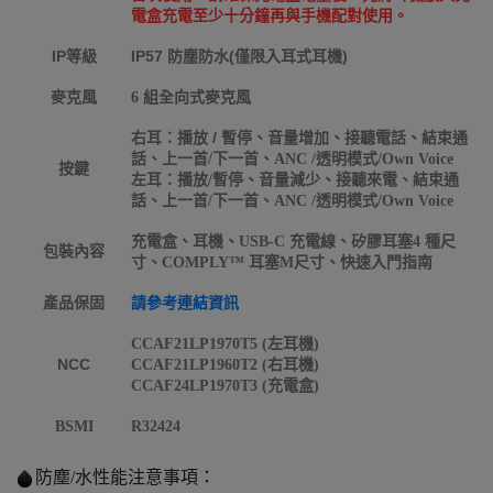
電盒充電至少十分鐘再與手機配對使用。
IP等級
IP57 防塵防水(僅限入耳式耳機)
麥克風
6 組全向式麥克風
右耳：播放 / 暫停、音量增加、接聽電話、結束通
話、
上一首/下一首、ANC /透明模式/Own Voice
按鍵
左耳：
播放/暫停、音量減少、接聽來電、結束通
話、上一首/下一首、ANC /透明模式/Own Voice
充電盒、耳機、USB-C 充電線、矽膠耳塞4 種尺
包裝內容
寸、COMPLY™ 耳塞M尺寸、快速入門指南
產品保固
請參考連結資訊
CCAF21LP1970T5 (左耳機)
NCC
CCAF21LP1960T2 (右耳機)
​​CCAF24LP1970T3 (充電盒)
BSMI
R32424
防塵/水性能注意事項：