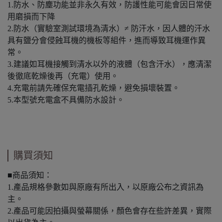
1.防水、防塵功能並非永久有效，防護性能可能會因日常使
用磨損而下降
2.防水（實驗室測試環境為清水）≠ 防汗水，因人體的汗水
具有鹽分會侵蝕耳機的機板等組件，進而導致耳機運作異
常。
3.建議如耳機接觸到清水以外的液體（包含汗水），應清潔
後徹底乾燥後再（充電）使用。
4.充電前請先確保充電插孔乾燥，避免損壞裝置。
5.本型號充電盒不具備防水設計。
購買須知
■商品須知：
1.產品規格參數如與原廠有所出入，以原廠公布之資訊為
主。
2.產品可能因拍攝與螢幕關係，顏色會存在些許差異，實際