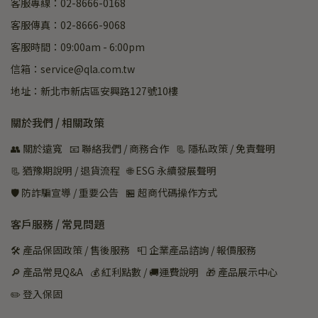
客服專線：02-8666-0168
客服傳真：02-8666-9068
客服時間：09:00am - 6:00pm
信箱：service@qla.com.tw
地址：新北市新店區安興路127號10樓
關於我們 / 相關政策
👥 關於遠寬
📧 聯絡我們 / 商務合作
📃 隱私政策 / 免責聲明
📃 猶豫期說明 / 退貨流程
🌐 ESG 永續發展聲明
🛡️ 防詐騙宣導 / 重要公告
🏪 超商代碼操作方式
客戶服務 / 常見問題
🛠 產品保固政策 / 售後服務
📮 企業產品諮詢 / 報價服務
🔎 產品常見Q&A
💰 紅利點數 / 🚚運費說明
🎁 產品展示中心
✏️ 登入保固