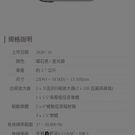
規格說明
上市日期
2020 / 11
顏色
曜石黑 / 星光銀
重量
約 2.7 公斤
尺寸
23(W) × 18.9(D) × 13.5(H)cm
功率放大器
2 x 35瓦的D級放大器(2 x 120 瓦最高峰值)
1 x 5.5”長衝程低音單體
驅動單體
2 x 4”被動低音幅射器
3 x 1.5”單體
有效頻率範圍
37 – 20,000 Hz
支援
藍牙4.2 (AAC，SBC)
無線連接