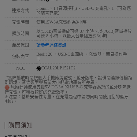
3.5mm × 1 (音源接孔)、USB-C 充電孔× 1（可為您
連接方式
的裝置充電）
充電時間
使用15V-3A充電約為3小時
以(55dB)音量播放可達 37 小時、以(70dB)音量播放
播放時間
可達 8 小時、以最大音量播放約3小時
產品保固
請參考連結資訊
Beolit 20 、USB-C電源線 、充電器、簡易操作手
包裝內容
冊
CCAL20LP1521T2
NCC
*實際播放時間視個人手機廠牌型號、藍牙版本、設備間連線傳輸距
離環境、音樂類型與音量大小耗電功率有所差異。
原廠建議使用支援5V DC/3A 的 USB-C 充電器為您的藍牙喇叭進
行充電，可獲得較好的充電效率。
⚠️注意：基於安全性考量，在充電過程中請勿同時間使用您的藍牙
喇叭。
購買須知