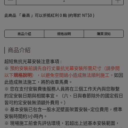
此商品 「 最高 」可以折抵紅利
0
點 (約等於
NT$0
)
商品介紹
規格說明
購買須知
商品介紹
超短焦抗光幕安裝注意事項 :
※
預約安裝前請先自行丈量抗光幕安裝所需尺寸（請參閱
以下
規格說明
），以避免空間過小造成無法順利施工。
如因
此造成無法施工，將酌收車馬費。
※ 您在支付安裝費後服務人員將在三個工作天內與您聯繫
約定安裝日期與相關事宜。（六、日與春節除外的國定假日
皆可約定安裝無須額外費用。）
※ 基本安裝已包含一般水泥壁面架置安裝+定位費用，標準
安裝時間約3小時內。
※ 現場施工前會先評估環境，若超出上述基本安裝範圍，