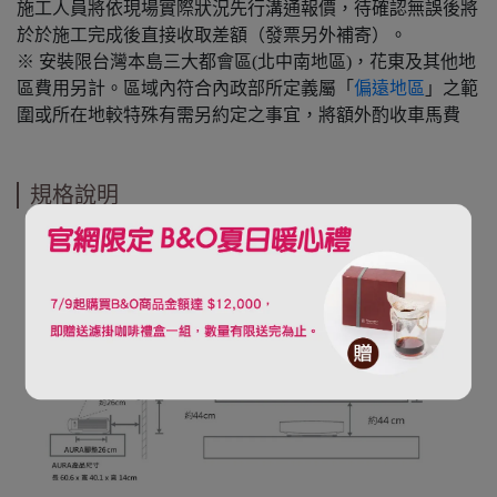
施工人員將依現場實際狀況先行溝通報價，待確認無誤後將
於於施工完成後直接收取差額（發票另外補寄）。
※ 安裝限台灣本島三大都會區(北中南地區)，花東及其他地
區費用另計。區域內符合內政部所定義屬「
偏遠地區
」之範
圍或所在地較特殊有需另約定之事宜，將額外酌收車馬費
規格說明