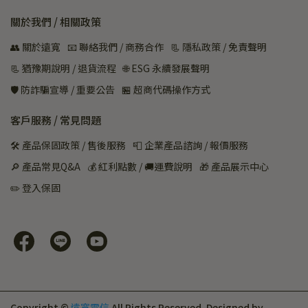
關於我們 / 相關政策
👥 關於遠寬
📧 聯絡我們 / 商務合作
📃 隱私政策 / 免責聲明
📃 猶豫期說明 / 退貨流程
🌐 ESG 永續發展聲明
🛡️ 防詐騙宣導 / 重要公告
🏪 超商代碼操作方式
客戶服務 / 常見問題
🛠 產品保固政策 / 售後服務
📮 企業產品諮詢 / 報價服務
🔎 產品常見Q&A
💰 紅利點數 / 🚚運費說明
🎁 產品展示中心
✏️ 登入保固
Copyright ©
遠寬電信
All Rights Reserved.
Designed by