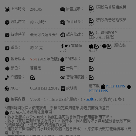
（預設為普通話或英
語音提示：
上市時間：
2016/05
文）
（預設為普通話或英
語音命令：
通話時間：
約 7 小時*
文）
（可透過POLY
語言修改：
待機時間：
最高可長達 9 天*
LENS APP修改）
、
（需安裝
電量顯
重量：
約 20 克
APP）
示：
*
藍牙版本：
P2i防水：
V5.0
(2021年改版)
顏色：
一對二：
尊爵黑
立體音：
智能傳感器：
請下載
POLY LENS
NCC：
說明書：
CCAH15LP2280T2
POLY LENS
包裝內容：
V5200 × 1、micro USB充電線 × 1、
耳塞
S / M(機身) / L 各 1
*相關時間視個人使用狀況、手機設定與周遭環境/溫度而有所差異
P2i 奈米防水塗層注意事項：
1.防水塗層並非永久有效，防護性能可能會因日常使用磨損而下降。
2.防水（實驗室測試環境為清水）≠ 防汗水，因人體的汗水具有鹽分會侵蝕耳機
的機板等組件，進而導致耳機運作異常。
3.建議如耳機接觸到清水以外的液體（包含汗水），應清潔後徹底乾燥後再（充
電）使用。