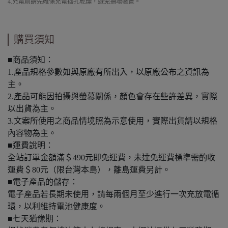
4.充電前請先確保充電插孔乾燥，避免損壞裝置。
購買須知
■商品須知：
1.產品規格參數如與原廠有所出入，以原廠公布之資訊為
主。
2.產品可能因拍攝與螢幕關係，顏色會存在些許差異，實際
以出貨為主。
3.文案所使用之商品情境照為示意使用，實際出貨請以規格
內容物為主。
■運費說明：
全站訂單金額滿＄490元即免運費，未達免運費標準需酌收
運費＄80元（限台灣本島），離島運費另計。
■電子產品的儲存：
電子產品若長期未使用，請每兩個月至少進行一次充放電循
環，以利維持電池健康度。
■七天猶豫期：