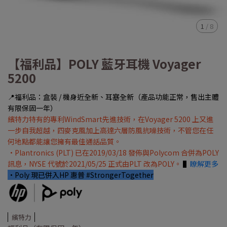
1
/
8
【福利品】POLY 藍牙耳機 Voyager
5200
📍福利品：盒裝 / 機身近全新、耳塞全新（產品功能正常，售出主體
有限保固一年）
繽特力特有的專利WindSmart先進技術，在Voyager 5200 上又進
一步自我超越，四麥克風加上高達六層防風抗噪技術，不管您在任
何地點都能讓您擁有最佳通話品質。
•Plantronics (PLT) 已在2019/03/18 發佈與Polycom 合併為POLY
訊息，NYSE 代號於2021/05/25 正式由PLT 改為POLY。
▌
瞭解更多
•Poly 現已併入HP 惠普 #StrongerTogether
繽特力