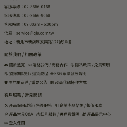
客服專線：02-8666-0168
客服傳真：02-8666-9068
客服時間：09:00am - 6:00pm
信箱：service@qla.com.tw
地址：新北市新店區安興路127號10樓
關於我們 / 相關政策
👥 關於遠寬
📧 聯絡我們 / 商務合作
📃 隱私政策 / 免責聲明
📃 猶豫期說明 / 退貨流程
🌐 ESG 永續發展聲明
🛡️ 防詐騙宣導 / 重要公告
🏪 超商代碼操作方式
客戶服務 / 常見問題
🛠 產品保固政策 / 售後服務
📮 企業產品諮詢 / 報價服務
🔎 產品常見Q&A
💰 紅利點數 / 🚚運費說明
🎁 產品展示中心
✏️ 登入保固