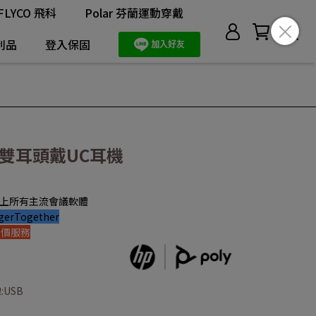
FLYCO 飛科
Polar 芬蘭運動穿戴
利品
登入保固
220 雙耳頭戴UC耳機
面上所有主流會議軟體
erTogether
報價服務
:USB