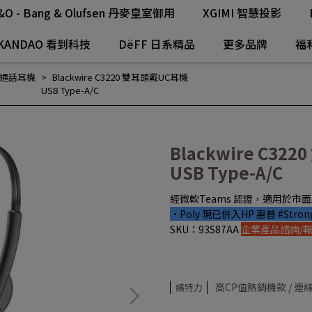
&O - Bang & Olufsen 丹麥皇室御用
XGIMI 智慧投影
KANDAO 看到科技
DëFF 日系精品
更多品牌
福
通話耳機
Blackwire C3220 雙耳頭戴UC耳機
USB Type-A/C
Blackwire C3
USB Type-A/C
經微軟Teams 認證，適用於市
•Poly 現已併入HP 惠普 #Strong
SKU：93S87AA
企業產品諮詢/
高CP值熱銷機款 / 連線
繽特力