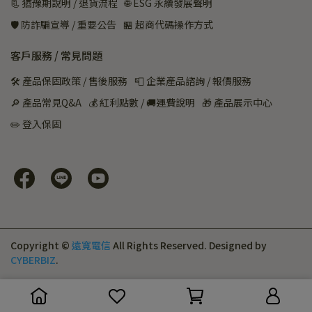
📃 猶豫期說明 / 退貨流程
🌐 ESG 永續發展聲明
🛡️ 防詐騙宣導 / 重要公告
🏪 超商代碼操作方式
客戶服務 / 常見問題
🛠 產品保固政策 / 售後服務
📮 企業產品諮詢 / 報價服務
🔎 產品常見Q&A
💰 紅利點數 / 🚚運費說明
🎁 產品展示中心
✏️ 登入保固
Copyright ©
遠寬電信
All Rights Reserved.
Designed by
CYBERBIZ
.